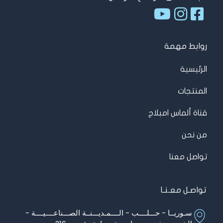
روابط مهمة
الرئيسية
المنتجات
قناة ألماس امبلاج
من نحن
تواصل معنا
تواصـل معـنـا
سـوريــا - حـــلــــب - الــــمـديـــنــة الصـــناعــــيــــة -