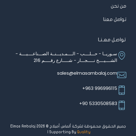
من نحن
تواصل معنا
تواصـل معـنـا
سـوريــا - حـــلــــب - الــــمـديـــنــة الصـــناعــــيــــة -
الشــــيــــخ نـــــجـــار - شـــــارع رقـــــم 216
sales@elmasambalaj.com
996996115 963+
5330508583 90+
جميع الحقوق محفوظة لشركة ألماس أمبلاج © Elmas Ambalaj 2026
| Supporting By
Quality