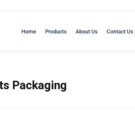
Home
Products
About Us
Contact Us
cts Packaging