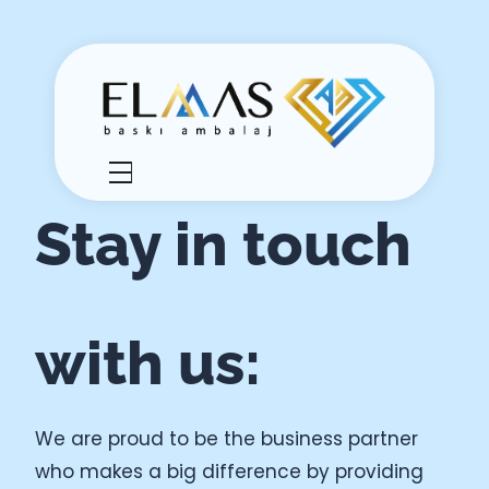
Elmas Ambalaj
شركة الماس امبلاج في تركيا مختصين في مجالي الطباعة والتغليف للعديد من المنتجات الغذائية والصناعية من رول التغليف وأكياس النايلون بسرعة واتقان وجودة عالية في التنفيذ ضمن أعلى المعايير العالمية وبأسعار منافسة
Stay in touch
with us:
We are proud to be the business partner
who makes a big difference by providing