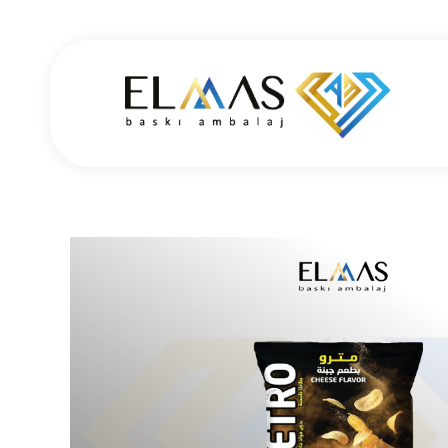
Elmas Ambalaj
شركة الماس امبلاج في تركيا مختصين في مجالي الطباعة والتغليف للعديد من المنتجات الغذائية والصناعية من رول التغليف وأكياس النايلون بسرعة واتقان وجودة عالية في التنفيذ ضمن أعلى المعايير العالمية وبأسعار منافسة