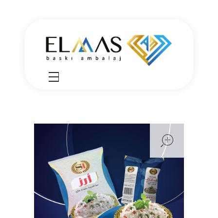
Elmas Ambalaj
شركة الماس امبلاج في تركيا مختصين في مجالي الطباعة والتغليف للعديد من المنتجات الغذائية والصناعية من رول التغليف وأكياس النايلون بسرعة واتقان وجودة عالية في التنفيذ ضمن أعلى المعايير العالمية وبأسعار منافسة
open