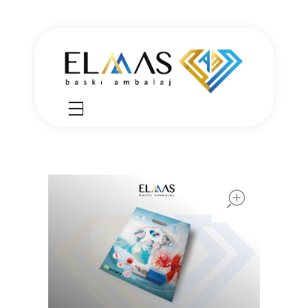
Elmas Ambalaj
شركة الماس امبلاج في تركيا مختصين في مجالي الطباعة والتغليف للعديد من المنتجات الغذائية والصناعية من رول التغليف وأكياس النايلون بسرعة واتقان وجودة عالية في التنفيذ ضمن أعلى المعايير العالمية وبأسعار منافسة
open