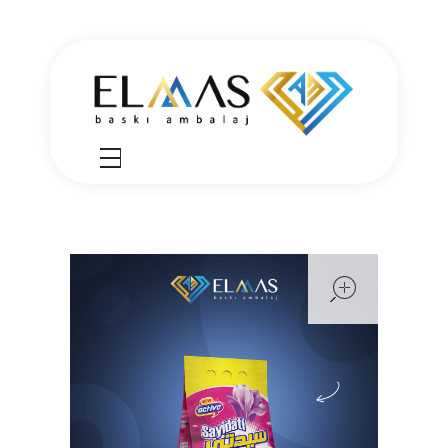
Elmas Ambalaj
شركة الماس امبلاج في تركيا مختصين في مجالي الطباعة والتغليف للعديد من المنتجات الغذائية والصناعية من رول التغليف وأكياس النايلون بسرعة واتقان وجودة عالية في التنفيذ ضمن أعلى المعايير العالمية وبأسعار منافسة
open