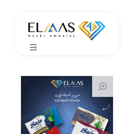
Elmas Ambalaj
شركة الماس امبلاج في تركيا مختصين في مجالي الطباعة والتغليف للعديد من المنتجات الغذائية والصناعية من رول التغليف وأكياس النايلون بسرعة واتقان وجودة عالية في التنفيذ ضمن أعلى المعايير العالمية وبأسعار منافسة
open