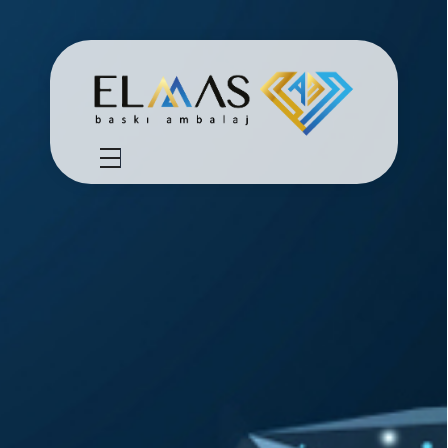
Elmas Ambalaj
شركة الماس امبلاج في تركيا مختصين في مجالي الطباعة والتغليف للعديد من المنتجات الغذائية والصناعية من رول التغليف وأكياس النايلون بسرعة واتقان وجودة عالية في التنفيذ ضمن أعلى المعايير العالمية وبأسعار منافسة