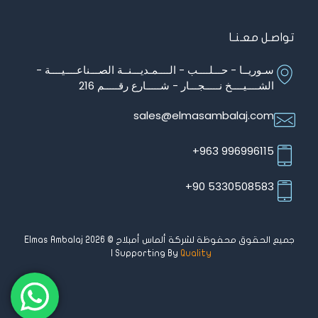
تواصـل معـنـا
سـوريــا - حـــلــــب - الــــمـديـــنــة الصـــناعــــيــــة -
الشــــيــــخ نـــــجـــار - شـــــارع رقـــــم 216
sales@elmasambalaj.com
996996115 963+
5330508583 90+
جميع الحقوق محفوظة لشركة ألماس أمبلاج © Elmas Ambalaj 2026
| Supporting By
Quality