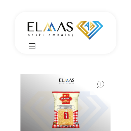
Elmas Ambalaj
شركة الماس امبلاج في تركيا مختصين في مجالي الطباعة والتغليف للعديد من المنتجات الغذائية والصناعية من رول التغليف وأكياس النايلون بسرعة واتقان وجودة عالية في التنفيذ ضمن أعلى المعايير العالمية وبأسعار منافسة
open