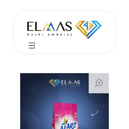
Elmas Ambalaj
شركة الماس امبلاج في تركيا مختصين في مجالي الطباعة والتغليف للعديد من المنتجات الغذائية والصناعية من رول التغليف وأكياس النايلون بسرعة واتقان وجودة عالية في التنفيذ ضمن أعلى المعايير العالمية وبأسعار منافسة
open