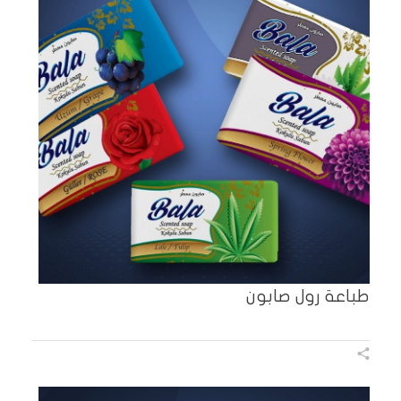
طباعة رول صابون