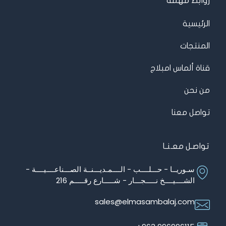
روابط مهمة
الرئيسية
المنتجات
قناة ألماس امبلاج
من نحن
تواصل معنا
تواصـل معـنـا
سـوريــا - حـــلــــب - الــــمـديـــنــة الصـــناعــــيــــة -
الشــــيــــخ نـــــجـــار - شـــــارع رقـــــم 216
sales@elmasambalaj.com