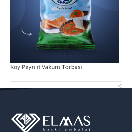
Köy Peyniri Vakum Torbası