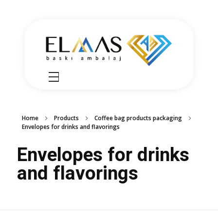
Elmas Ambalaj
شركة الماس امبلاج في تركيا مختصين في مجالي الطباعة والتغليف للعديد من المنتجات الغذائية والصناعية من رول التغليف وأكياس النايلون بسرعة واتقان وجودة عالية في التنفيذ ضمن أعلى المعايير العالمية وبأسعار منافسة
Home
Products
Coffee bag products packaging
Envelopes for drinks and flavorings
Envelopes for drinks
and flavorings