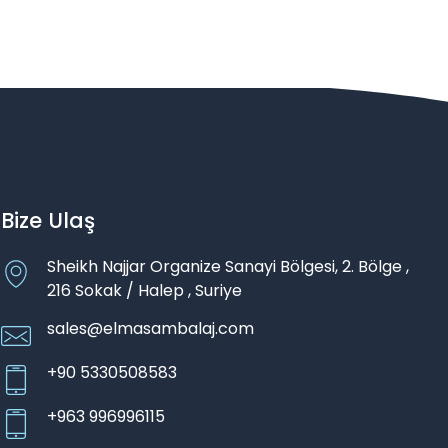
Bize Ulaş
Sheikh Najjar Organize Sanayi Bölgesi, 2. Bölge ,
216 Sokak / Halep , Suriye
sales@elmasambalaj.com
+90 5330508583
+963 996996115