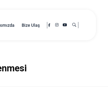
kımızda
Bize Ulaş
lenmesi