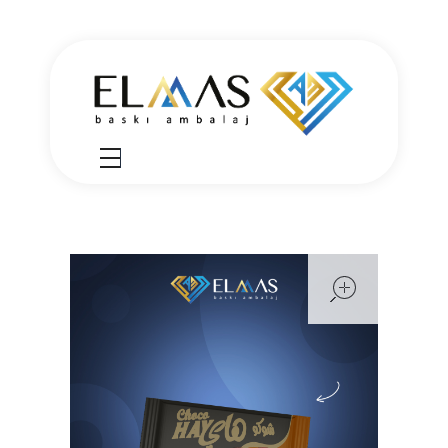
Elmas Ambalaj
شركة الماس امبلاج في تركيا مختصين في مجالي الطباعة والتغليف للعديد من المنتجات الغذائية والصناعية من رول التغليف وأكياس النايلون بسرعة واتقان وجودة عالية في التنفيذ ضمن أعلى المعايير العالمية وبأسعار منافسة
open