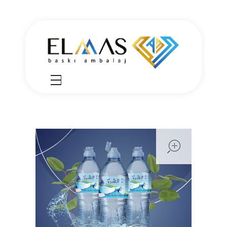
Elmas Ambalaj
شركة الماس امبلاج في تركيا مختصين في مجالي الطباعة والتغليف للعديد من المنتجات الغذائية والصناعية من رول التغليف وأكياس النايلون بسرعة واتقان وجودة عالية في التنفيذ ضمن أعلى المعايير العالمية وبأسعار منافسة
open