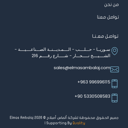
من نحن
تواصل معنا
تواصـل معـنـا
سـوريــا - حـــلــــب - الــــمـديـــنــة الصـــناعــــيــــة -
الشــــيــــخ نـــــجـــار - شـــــارع رقـــــم 216
sales@elmasambalaj.com
996996115 963+
5330508583 90+
جميع الحقوق محفوظة لشركة ألماس أمبلاج © Elmas Ambalaj 2026
| Supporting By
Quality