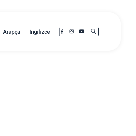
Arapça
İngilizce