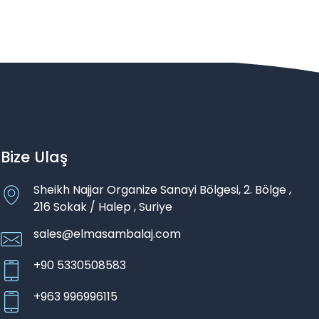
Bize Ulaş
Sheikh Najjar Organize Sanayi Bölgesi, 2. Bölge ,
216 Sokak / Halep , Suriye
sales@elmasambalaj.com
+90 5330508583
+963 996996115