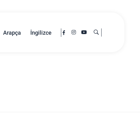
Arapça
İngilizce