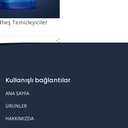
heş Temizleyiciler
Kullanışlı bağlantılar
ANA SAYFA
ÜRÜNLER
HAKKIMIZDA