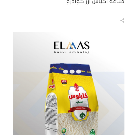
طباعة اكياس ارز كوادرو