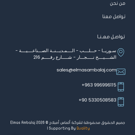
من نحن
تواصل معنا
تواصـل معـنـا
سـوريــا - حـــلــــب - الــــمـديـــنــة الصـــناعــــيــــة -
الشــــيــــخ نـــــجـــار - شـــــارع رقـــــم 216
sales@elmasambalaj.com
996996115 963+
5330508583 90+
جميع الحقوق محفوظة لشركة ألماس أمبلاج © Elmas Ambalaj 2026
| Supporting By
Quality