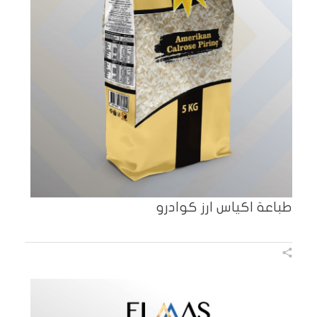
طباعة اكياس ارز كوادرو