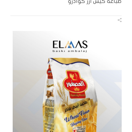
طباعة كيس أرز كوادرو