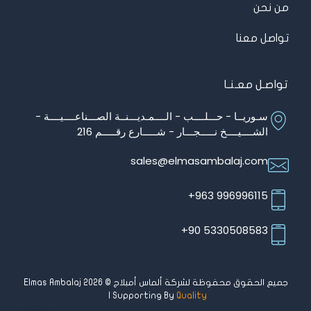
من نحن
تواصل معنا
تواصـل معـنـا
سـوريــا - حـــلــــب - الــــمـديـــنــة الصـــناعــــيــــة -
الشــــيــــخ نـــــجـــار - شـــــارع رقـــــم 216
sales@elmasambalaj.com
996996115 963+
5330508583 90+
جميع الحقوق محفوظة لشركة ألماس أمبلاج © Elmas Ambalaj 2026
| Supporting By
Quality