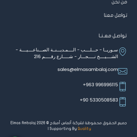
من نحن
تواصل معنا
تواصـل معـنـا
سـوريــا - حـــلــــب - الــــمـديـــنــة الصـــناعــــيــــة -
الشــــيــــخ نـــــجـــار - شـــــارع رقـــــم 216
sales@elmasambalaj.com
996996115 963+
5330508583 90+
جميع الحقوق محفوظة لشركة ألماس أمبلاج © Elmas Ambalaj 2026
| Supporting By
Quality