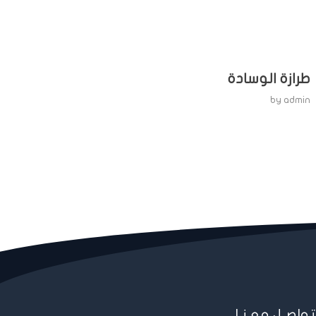
طرازة الوسادة
by
admin
تواصـل معـنـا