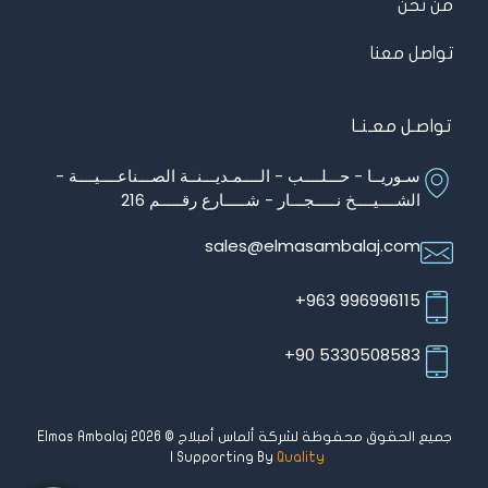
من نحن
تواصل معنا
تواصـل معـنـا
سـوريــا - حـــلــــب - الــــمـديـــنــة الصـــناعــــيــــة -
الشــــيــــخ نـــــجـــار - شـــــارع رقـــــم 216
sales@elmasambalaj.com
996996115 963+
5330508583 90+
جميع الحقوق محفوظة لشركة ألماس أمبلاج © Elmas Ambalaj 2026
| Supporting By
Quality