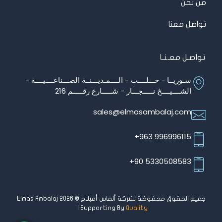
من نحن
تواصل معنا
تواصـل معـنـا
سـوريــا - حـــلــــب - الــــمـديـــنــة الصـــناعــــيــــة -
الشــــيــــخ نـــــجـــار - شـــــارع رقـــــم 216
sales@elmasambalaj.com
996996115 963+
5330508583 90+
جميع الحقوق محفوظة لشركة ألماس أمبلاج © Elmas Ambalaj 2026
| Supporting By
Quality