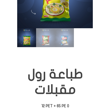
طباعة رول
مقبلات
12 PET + 65 PE O