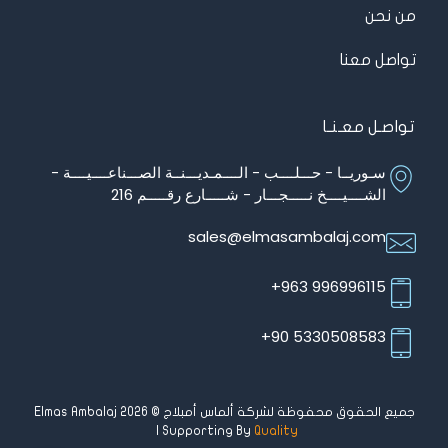
من نحن
تواصل معنا
تواصـل معـنـا
سـوريــا - حـــلــــب - الــــمـديـــنــة الصـــناعــــيــــة -
الشــــيــــخ نـــــجـــار - شـــــارع رقـــــم 216
sales@elmasambalaj.com
996996115 963+
5330508583 90+
جميع الحقوق محفوظة لشركة ألماس أمبلاج © Elmas Ambalaj 2026
| Supporting By
Quality