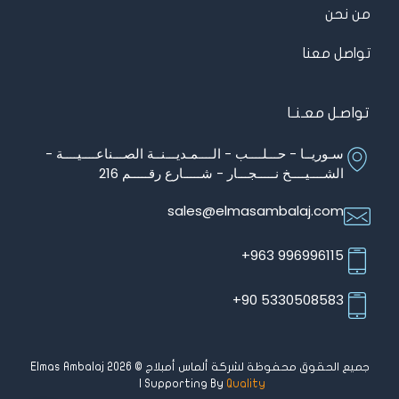
من نحن
تواصل معنا
تواصـل معـنـا
سـوريــا - حـــلــــب - الــــمـديـــنــة الصـــناعــــيــــة -
الشــــيــــخ نـــــجـــار - شـــــارع رقـــــم 216
sales@elmasambalaj.com
996996115 963+
5330508583 90+
جميع الحقوق محفوظة لشركة ألماس أمبلاج © Elmas Ambalaj 2026
| Supporting By
Quality