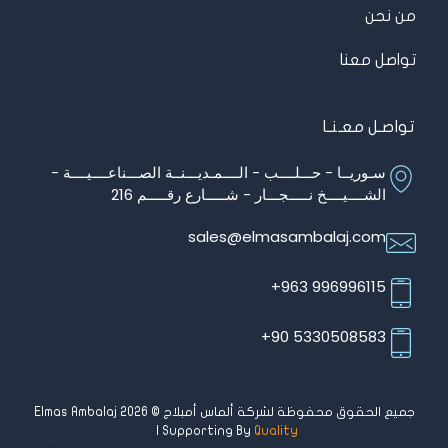
من نحن
تواصل معنا
تواصـل معـنـا
سـوريــا - حـــلــــب - الــــمـديـــنــة الصـــناعــــيــــة -
الشــــيــــخ نـــــجـــار - شـــــارع رقـــــم 216
sales@elmasambalaj.com
996996115 963+
5330508583 90+
جميع الحقوق محفوظة لشركة ألماس أمبلاج © Elmas Ambalaj 2026
| Supporting By
Quality