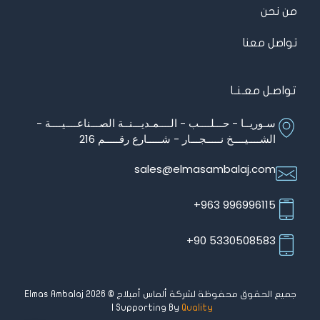
من نحن
تواصل معنا
تواصـل معـنـا
سـوريــا - حـــلــــب - الــــمـديـــنــة الصـــناعــــيــــة -
الشــــيــــخ نـــــجـــار - شـــــارع رقـــــم 216
sales@elmasambalaj.com
996996115 963+
5330508583 90+
جميع الحقوق محفوظة لشركة ألماس أمبلاج © Elmas Ambalaj 2026
| Supporting By
Quality