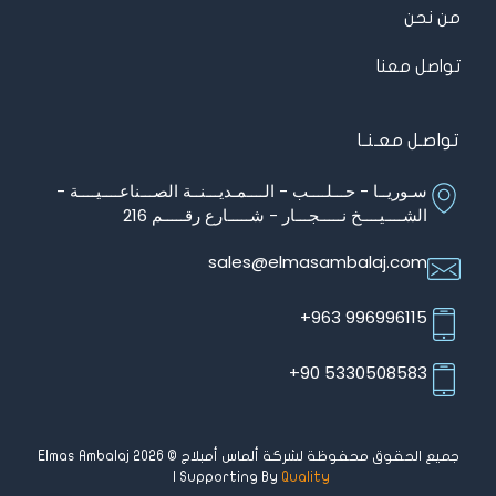
من نحن
تواصل معنا
تواصـل معـنـا
سـوريــا - حـــلــــب - الــــمـديـــنــة الصـــناعــــيــــة -
الشــــيــــخ نـــــجـــار - شـــــارع رقـــــم 216
sales@elmasambalaj.com
996996115 963+
5330508583 90+
جميع الحقوق محفوظة لشركة ألماس أمبلاج © Elmas Ambalaj 2026
| Supporting By
Quality