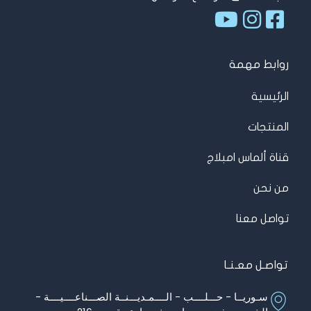
روابط مهمة
الرئيسية
المنتجات
قناة ألماس امبلاج
من نحن
تواصل معنا
تواصـل معـنـا
سـوريــا - حـــلــــب - الــــمـديـــنــة الصـــناعــــيــــة -