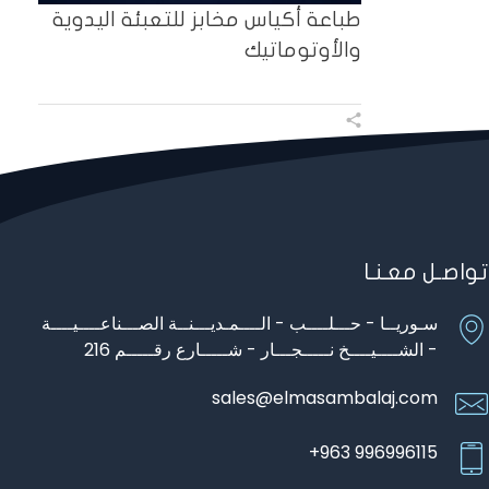
طباعة أكياس مخابز للتعبئة اليدوية
والأوتوماتيك
تواصـل معـنـا
سـوريــا - حـــلــــب - الــــمـديـــنــة الصـــناعــــيــــة
- الشــــيــــخ نـــــجـــار - شـــــارع رقـــــم 216
sales@elmasambalaj.com
996996115 963+