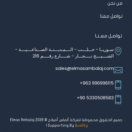
من نحن
تواصل معنا
تواصـل معـنـا
سـوريــا - حـــلــــب - الــــمـديـــنــة الصـــناعــــيــــة -
الشــــيــــخ نـــــجـــار - شـــــارع رقـــــم 216
sales@elmasambalaj.com
996996115 963+
5330508583 90+
جميع الحقوق محفوظة لشركة ألماس أمبلاج © Elmas Ambalaj 2026
| Supporting By
Quality